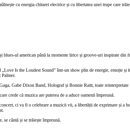
âlnește cu energia chitarei electrice și cu libertatea unei trupe care tră
 și blues-ul american până la momente lirice și groove-uri inspirate din f
„Love Is the Loudest Sound” într-un show plin de energie, emoție și lumi
 Palmer.
Gaga, Gabe Dixon Band, Holograf și Bonnie Raitt, toate reinterpretate p
ă care crede că muzica are puterea de a aduce oamenii împreună.
cert, ci va fi o celebrare a muzicii vii, a libertății de exprimare și a b
at.
, se cântă și se trăiește împreună.