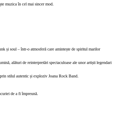
iește muzica în cel mai sincer mod.
unk și soul – într-o atmosferă care amintește de spiritul marilor
nă, alături de reinterpretări spectaculoase ale unor artiști legendari
rin stilul autentic și exploziv Joana Rock Band.
ucuriei de a fi împreună.