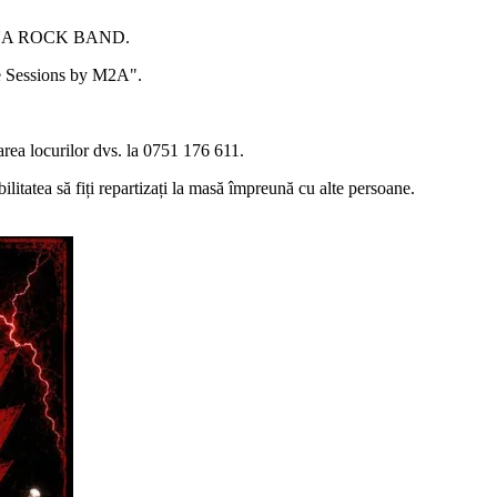
JOANA ROCK BAND.
ve Sessions by M2A".
area locurilor dvs. la 0751 176 611.
ilitatea să fiți repartizați la masă împreună cu alte persoane.