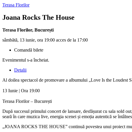
Terasa Florilor
Joana Rocks The House
Terasa Florilor
,
București
sâmbătă, 13 iunie, ora 19:00 acces de la 17:00
Comandă bilete
Evenimentul s-a încheiat.
Detalii
Al doilea spectacol de promovare a albumului „Love Is the Loudest 
13 Iunie | Ora 19:00
Terasa Florilor – București
După succesul primului concert de lansare, desfășurat cu sala sold ou
seară în care muzica live, energia scenei și emoția autentică se întâlne
„JOANA ROCKS THE HOUSE” continuă povestea unui proiect muzical care 