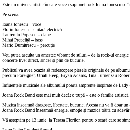
Este un univers artistic în care vocea sopranei rock Ioana Ionescu se înt
Pe scenă:
Ioana Ionescu – voce
Florin Ionescu – chitară electrică
Laurențiu Popescu – clape
Mihai Prepeliță – bass
Mario Dumitrescu – percuție
Veți putea asculta un amestec vibrant de stiluri – de la rock-ul energic
concerte live: direct, sincer și plin de bucurie.
Publicul va avea ocazia să redescopere piesele originale de pe albumul 
precum Foreigner, Uriah Heep, Bryan Adams, Tina Turner sau Robert
Influențele muzicale ale albumului poartă amprente inspirate de Lady 
Joana Rock Band este mai mult decât o trupă – este o familie artistic
Muzica înseamnă dragoste, libertate, bucurie. Acesta nu va fi doar un con
Joana Rock Band înseamnă energie, emoție și muzică trăită cu adevăr
Vă așteptăm pe 13 iunie, la Terasa Florilor, pentru o seară care se simte
Love Is the Loudest Sound.