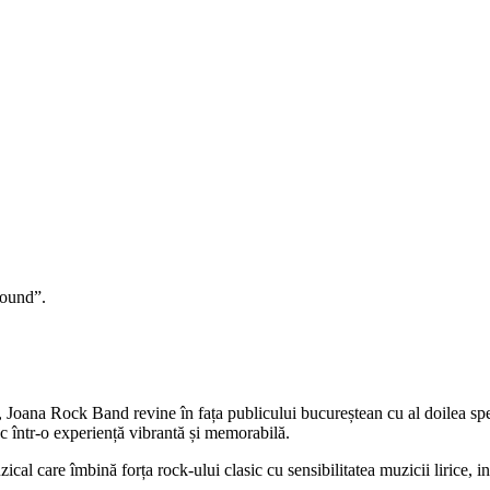
Sound”.
t, Joana Rock Band revine în fața publicului bucureștean cu al doilea 
sc într-o experiență vibrantă și memorabilă.
îmbină forța rock-ului clasic cu sensibilitatea muzicii lirice, influ