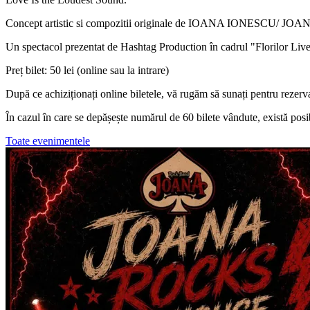
Concept artistic si compozitii originale de IOANA IONESCU/ 
Un spectacol prezentat de Hashtag Production în cadrul "Florilor Li
Preț bilet: 50 lei (online sau la intrare)
După ce achiziționați online biletele, vă rugăm să sunați pentru rezerv
În cazul în care se depășește numărul de 60 bilete vândute, există posib
Toate evenimentele