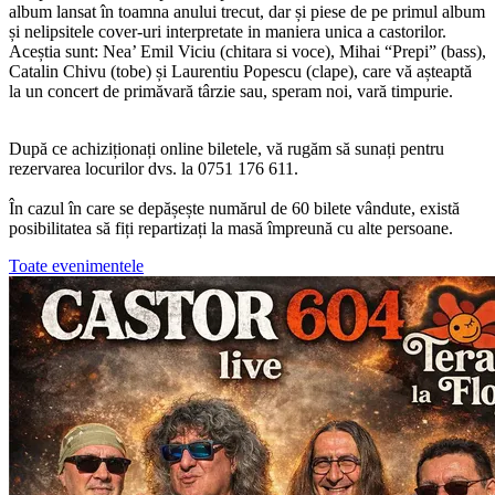
album lansat în toamna anului trecut, dar și piese de pe primul album
și nelipsitele cover-uri interpretate in maniera unica a castorilor.
Aceștia sunt: Nea’ Emil Viciu (chitara si voce), Mihai “Prepi” (bass),
Catalin Chivu (tobe) și Laurentiu Popescu (clape), care vă așteaptă
la un concert de primăvară târzie sau, speram noi, vară timpurie.
După ce achiziționați online biletele, vă rugăm să sunați pentru
rezervarea locurilor dvs. la 0751 176 611.
În cazul în care se depășește numărul de 60 bilete vândute, există
posibilitatea să fiți repartizați la masă împreună cu alte persoane.
Toate evenimentele