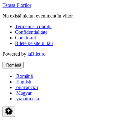
Terasa Florilor
Nu există niciun eveniment în viitor.
Termeni și condiții
Confidențialitate
Cookie-uri
Bilete pe site-ul tău
Powered by
iaBilet.ro
Română
Română
English
български
Magyar
українська